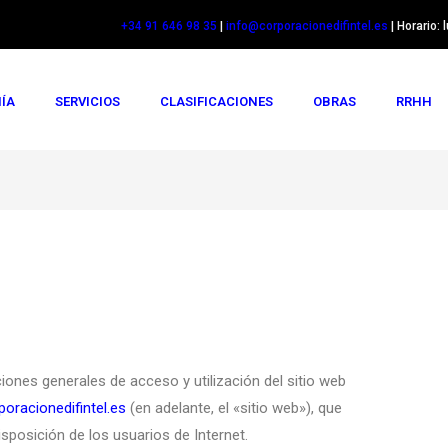
+34 91 646 98 35
|
info@corporacionedifintel.es
| Horario: 
ÍA
SERVICIOS
CLASIFICACIONES
OBRAS
RRHH
ciones generales de acceso y utilización del sitio web
poracionedifintel.es
(en adelante, el «sitio web»), que
posición de los usuarios de Internet.