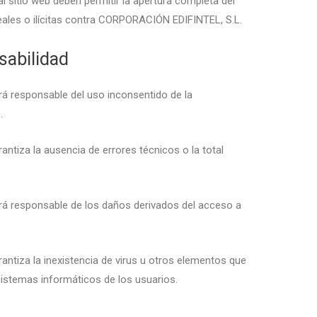
al sitio web deben permitir la apertura completa del
leales o ilícitas contra CORPORACIÓN EDIFINTEL, S.L.
sabilidad
 responsable del uso inconsentido de la
.
tiza la ausencia de errores técnicos o la total
á responsable de los daños derivados del acceso a
tiza la inexistencia de virus u otros elementos que
sistemas informáticos de los usuarios.