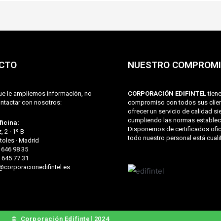
CTO
NUESTRO COMPROM
ue le ampliemos información, no
CORPORACIÓN EDIFINTEL
tiene
ntactar con nosotros:
compromiso con todos sus clie
ofrecer un servicio de calidad s
cumpliendo las normas establec
icina:
Disponemos de certificados ofic
, 2 · 1º B
todo nuestro personal está cuali
oles · Madrid
1 646 98 35
 645 77 31
o@corporacionedifintel.es
© Corporación Edifintel 2024