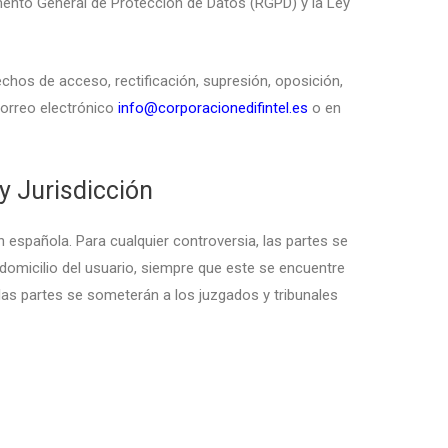
mento General de Protección de Datos (RGPD) y la Ley
chos de acceso, rectificación, supresión, oposición,
 correo electrónico
info@corporacionedifintel.es
o en
 y Jurisdicción
ón española. Para cualquier controversia, las partes se
domicilio del usuario, siempre que este se encuentre
, las partes se someterán a los juzgados y tribunales