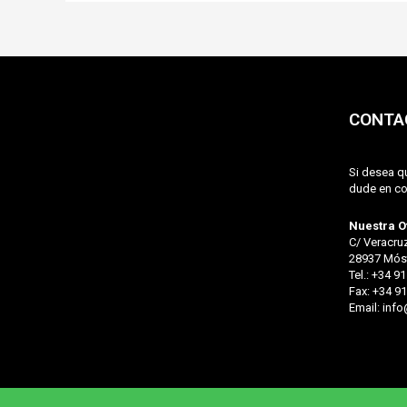
CONTA
Si desea q
dude en co
Nuestra Of
C/ Veracruz
28937 Móst
Tel.: +34 9
Fax: +34 91
Email: inf