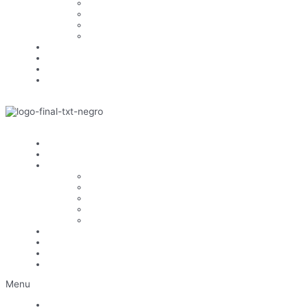
CLIMATIZACIÓN
INSTALACIONES ELÉCTRICAS
TELECOMUNICACIONES
PROTECCIÓN INCENDIOS
CLASIFICACIONES
OBRAS
RRHH
CONTACTO
HOME
COMPAÑÍA
SERVICIOS
INGENIERÍA
CLIMATIZACIÓN
INSTALACIONES ELÉCTRICAS
TELECOMUNICACIONES
PROTECCIÓN INCENDIOS
CLASIFICACIONES
OBRAS
RRHH
CONTACTO
Menu
HOME