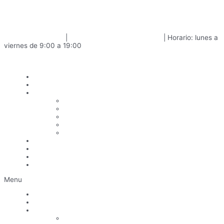
Ir al contenido
Corporación Edifintel
+34 91 646 98 35
|
info@corporacionedifintel.es
| Horario: lunes a
viernes de 9:00 a 19:00
Linkedin
HOME
COMPAÑÍA
SERVICIOS
INGENIERÍA
CLIMATIZACIÓN
INSTALACIONES ELÉCTRICAS
TELECOMUNICACIONES
PROTECCIÓN INCENDIOS
CLASIFICACIONES
OBRAS
RRHH
CONTACTO
Menu
HOME
COMPAÑÍA
SERVICIOS
INGENIERÍA