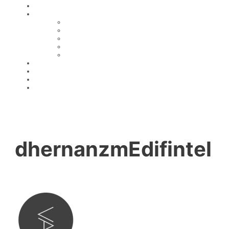
COMPAÑÍA
SERVICIOS
INGENIERÍA
CLIMATIZACIÓN
INSTALACIONES ELÉCTRICAS
TELECOMUNICACIONES
PROTECCIÓN INCENDIOS
CLASIFICACIONES
OBRAS
RRHH
CONTACTO
dhernanzmEdifintel